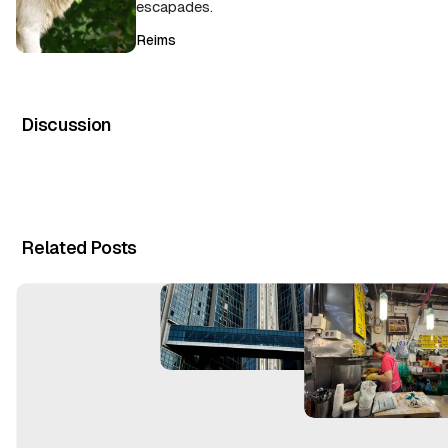
escapades.
Reims
Discussion
Related Posts
T
o