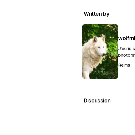
Written by
wolfm
J'écris 
photogr
Reims
Discussion