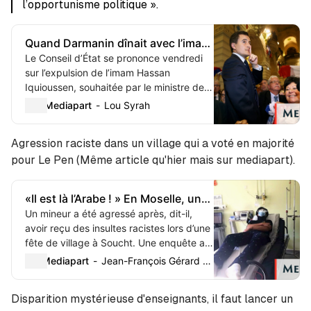
l’opportunisme politique ».
Quand Darmanin dînait avec l’imam
Iquioussen, qu’il veut à présent
Le Conseil d’État se prononce vendredi
expulser
sur l’expulsion de l’imam Hassan
Iquioussen, souhaitée par le ministre de
l’intérieur. Mediapart a appris qu’avant
Mediapart
Lou Syrah
les municipales de 2014 à Tourcoing,
Gérald...
Agression raciste dans un village qui a voté en majorité
pour Le Pen (Même article qu'hier mais sur mediapart).
«Il est là l’Arabe ! » En Moselle, une
fête de village vire au lynchage
Un mineur a été agressé après, dit-il,
avoir reçu des insultes racistes lors d’une
fête de village à Soucht. Une enquête a
été ouverte. La victime témoigne de la
Mediapart
Jean-François Gérard (Rue89 Strasbourg)
violence des propos et des coups au...
Disparition mystérieuse d'enseignants, il faut lancer un