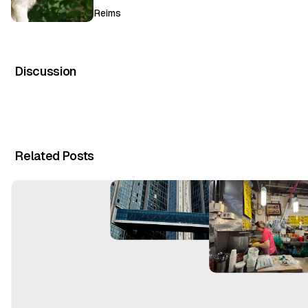
Reims
Discussion
Related Posts
T
o
u