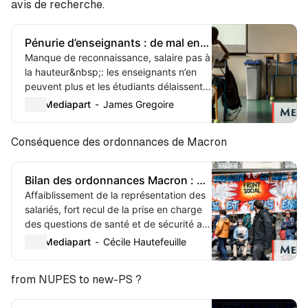
avis de recherche.
Pénurie d’enseignants : de mal en
pis
Manque de reconnaissance, salaire pas à
la hauteur&nbsp;: les enseignants n’en
peuvent plus et les étudiants délaissent
de plus en plus cette voie. Ce sont
Mediapart
James Gregoire
presque quatre mille postes qui n’ont
pas...
Conséquence des ordonnances de Macron
Bilan des ordonnances Macron : un
« très fort recul » sur les questions
Affaiblissement de la représentation des
de santé et de sécurité au travail
salariés, fort recul de la prise en charge
des questions de santé et de sécurité au
travail, perte de précieux relais de
Mediapart
Cécile Hautefeuille
proximité&nbsp;: la sociologue du t...
from NUPES to new-PS ?