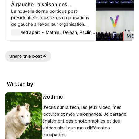
À gauche, la saison des
« refondations » est ouverte
La nouvelle donne politique post-
présidentielle pousse les organisations
de gauche à revoir leur organisation
interne. Avant le temps des congrès,
Mediapart
Mathieu Dejean, Pauline Graulle
celui des universités d’été inaugure une
période d...
Share this post
Written by
wolfmic
J'écris sur la tech, les jeux vidéo, mes
lectures et mes visionnages. Je partage
également des photographies et des
vidéos ainsi que mes différentes
escapades.