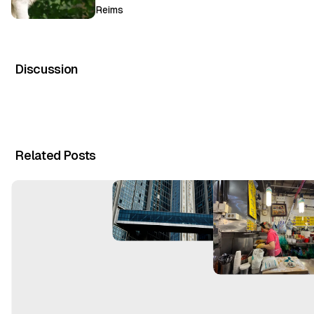
Reims
Discussion
Related Posts
T
o
u
r