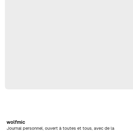
2
m
,
ai
2
2
0
8
2
,
6
2
0
2
6
wolfmic
Journal personnel, ouvert à toutes et tous, avec de la