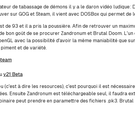
ateur de tabassage de démons il y a le daron vidéo ludique: D
ouver sur GOG et Steam, il vient avec DOSBox qui permet de l
t de 93 et il a pris la poussière. Afin de retrouver un maxim
de bon goût de se procurer Zandronum et Brutal Doom. L'un 
penGL avec la possibilité d'avoir la même maniabilité que su
 piment et de variété.
Steam
u
v21 Beta
eu (c'est à dire les resources), c'est pourquoi il est nécessair
ées. Ensuite Zandronum est téléchargeable seul, il faudra ex
e binaire peut prendre en paramettre des fichiers .pk3. Bruta