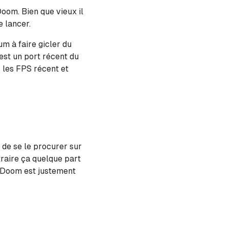
oom. Bien que vieux il
e lancer.
um à faire gicler du
est un port récent du
r les FPS récent et
e de se le procurer sur
traire ça quelque part
l Doom est justement