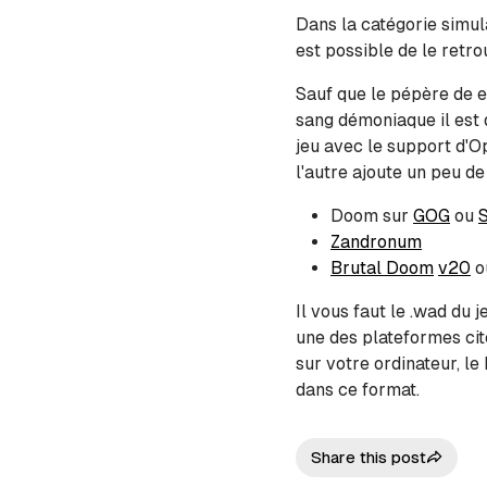
Dans la catégorie simul
ie
est possible de le retr
Sauf que le pépère de es
sang démoniaque il est 
er
phie
jeu avec le support d'O
l'autre ajoute un peu de
Doom sur
GOG
ou
Zandronum
Brutal Doom
v20
o
Il vous faut le .wad du j
une des plateformes cit
sur votre ordinateur, l
dans ce format.
Share this post