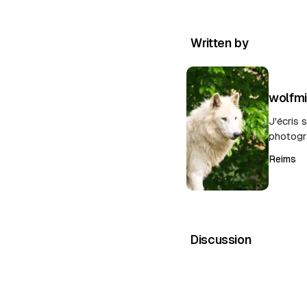
Written by
wolfm
J'écris 
photogr
Reims
Discussion