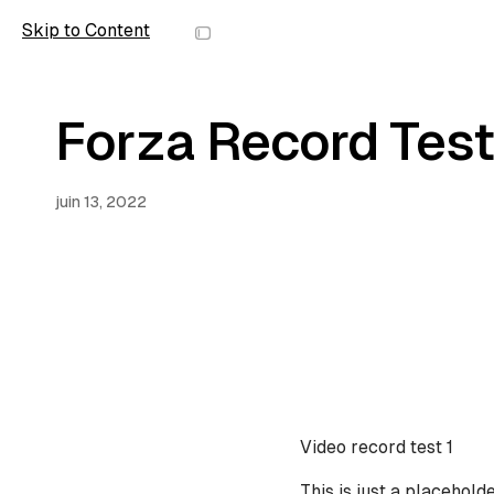
Skip to Content
wolfmic
Forza Record Test
juin 13, 2022
Video record test 1
This is just a placehol