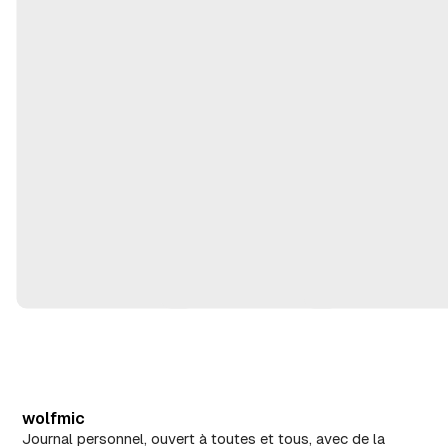
e
2
m
,
ai
2
2
0
8
2
,
6
2
0
2
6
wolfmic
Journal personnel, ouvert à toutes et tous, avec de la