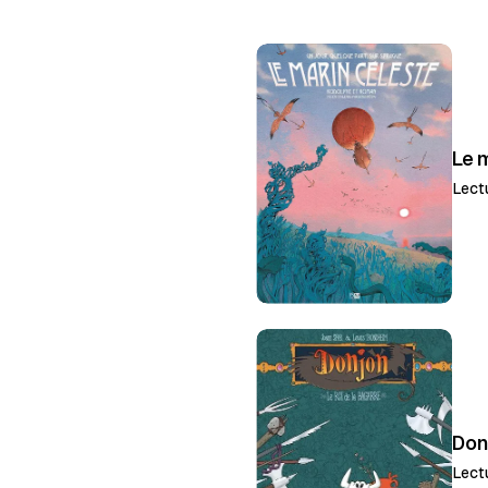
Le 
Lect
Don
Lect