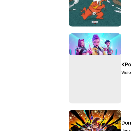
KPo
Visi
Don
Jeux