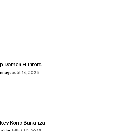
p Demon Hunters
onnage
août 14, 2025
key Kong Bananza
 Vidéo
juillet 30, 2025