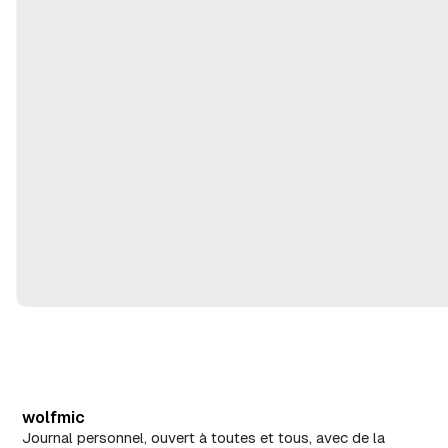
2
m
,
ai
2
2
0
8
2
,
6
2
0
2
6
wolfmic
Journal personnel, ouvert à toutes et tous, avec de la