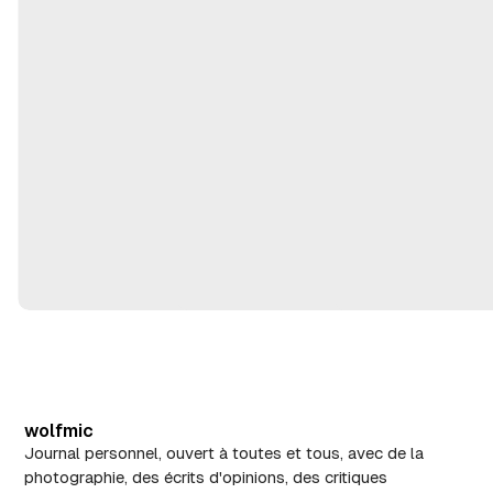
,
ai
2
2
0
8
2
,
6
2
0
2
6
wolfmic
Journal personnel, ouvert à toutes et tous, avec de la
photographie, des écrits d'opinions, des critiques